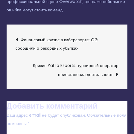
профессиональной сцене Overwatch, где даже небольшие
ошибки могут стоить команд.
НАВИГАЦИЯ
Финансовый кризис в киберспорте: OG
ПО
сообщили о рекордных убытках
ЗАПИСЯМ
Кризис YaLLa Esports: турнирный оператор
приостановил деятельность
Добавить комментарий
Ваш адрес email не будет опубликован.
Обязательные поля
помечены
*