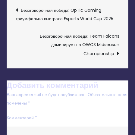
НАВИГАЦИЯ
Безоговорочная победа: OpTic Gaming
ПО
триумфально выиграла Esports World Cup 2025
ЗАПИСЯМ
Безоговорочная победа: Team Falcons
доминирует на OWCS Midseason
Championship
Добавить комментарий
Ваш адрес email не будет опубликован.
Обязательные поля
помечены
*
Комментарий
*