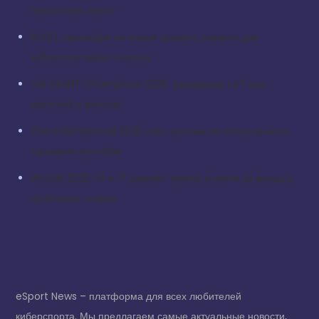
представил анонс
BLAST переходит на новый уровень сервиса для
киберспортивных команд
VALORANT Champions 2025: рекордные 1,47 млн
зрителей в финале
The International 2025 стал третьим по популярности
турниром сентября
Worlds 2025: IG и T1 откроют турнир в матче за выход в
групповую стадию
eSport News – платформа для всех любителей
киберспорта. Мы предлагаем самые актуальные новости,