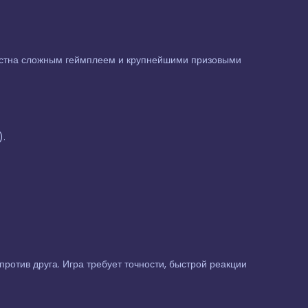
вестна сложным геймплеем и крупнейшими призовыми
).
ротив друга. Игра требует точности, быстрой реакции