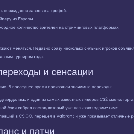
п, неожиданно завоевала трофей.
йперу из Европы.
ордное количество зрителей на стриминговых платформах.
лжают меняться. Недавно сразу несколько сильных игроков объяви
лавным турниром года.
 переходы и сенсации
ячо. В последнее время произошли значимые переходы:
дтвердились, и один из самых известных лидеров CS2 сменил орг
ной Азии собрал состав, который уже называют «дрим-тим».
упавший в CS:GO, перешел в Valorant и уже показывает отличные р
ланс и патчи