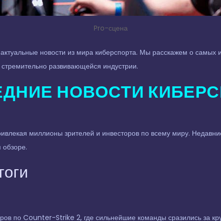
Pro-сцена
 актуальные новости из мира киберспорта. Мы расскажем о самых 
й стремительно развивающейся индустрии.
ДНИЕ НОВОСТИ КИБЕР
ивлекая миллионы зрителей и инвесторов по всему миру. Недавние
 обзоре.
тоги
в по Counter-Strike 2, где сильнейшие команды сразились за кру