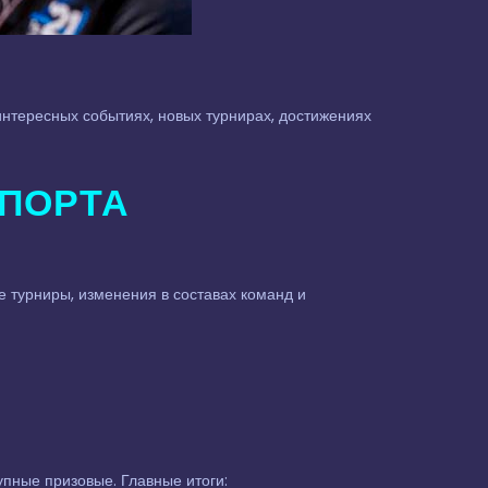
интересных событиях, новых турнирах, достижениях
СПОРТА
 турниры, изменения в составах команд и
пные призовые. Главные итоги: