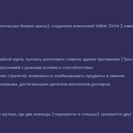
тельская боевая арена), созданная компанией Valve. Dota 2 из
ейной карте, пытаясь уничтожить главное здание противника (Трон
ерсонажей с разными ролями и способностями.
тво стратегий, возможность комбинировать предметы и умения.
призовыми, достигающими десятков миллионов долларов.
 шутера, где две команды (террористы и спецназ) сражаются друг п