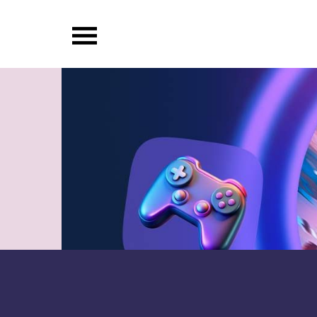
Перейти
к
содержимому