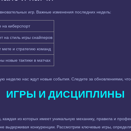
вновательных игр. Важные изменения последних недель:
 на киберспорт
т на стиль игры снайперов
 мете и стратегию команд
ы новые тактики в матчах
дую неделю нас ждут новые события. Следите за обновлениями, чт
ИГРЫ И ДИСЦИПЛИНЫ
, каждая из которых имеет уникальную механику, правила и проф
, не выдерживая конкуренции. Рассмотрим ключевые игры, опреде