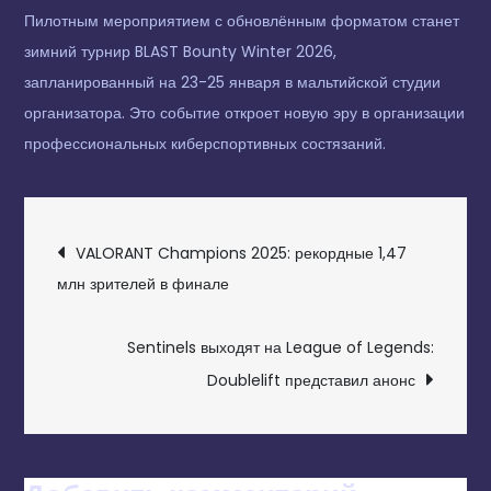
Пилотным мероприятием с обновлённым форматом станет
зимний турнир BLAST Bounty Winter 2026,
запланированный на 23-25 января в мальтийской студии
организатора. Это событие откроет новую эру в организации
профессиональных киберспортивных состязаний.
НАВИГАЦИЯ
VALORANT Champions 2025: рекордные 1,47
ПО
млн зрителей в финале
ЗАПИСЯМ
Sentinels выходят на League of Legends:
Doublelift представил анонс