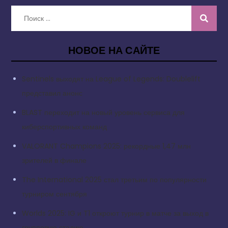
Искать:
НОВОЕ НА САЙТЕ
Sentinels выходят на League of Legends: Doublelift
представил анонс
BLAST переходит на новый уровень сервиса для
киберспортивных команд
VALORANT Champions 2025: рекордные 1,47 млн
зрителей в финале
The International 2025 стал третьим по популярности
турниром сентября
Worlds 2025: IG и T1 откроют турнир в матче за выход в
групповую стадию