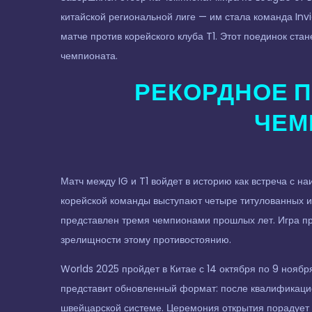
китайской региональной лиге — им стала команда Inv
матче против корейского клуба T1. Этот поединок ст
чемпионата.
РЕКОРДНОЕ 
ЧЕМ
Матч между IG и T1 войдет в историю как встреча с 
корейской команды выступают четыре титулованных иг
представлен тремя чемпионами прошлых лет. Игра пр
зрелищности этому противостоянию.
Worlds 2025 пройдет в Китае с 14 октября по 9 нояб
представит обновленный формат: после квалификаци
швейцарской системе. Церемония открытия порадует