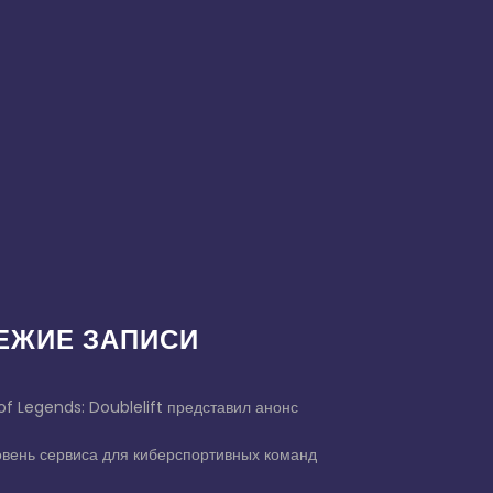
ЕЖИЕ ЗАПИСИ
of Legends: Doublelift представил анонс
овень сервиса для киберспортивных команд