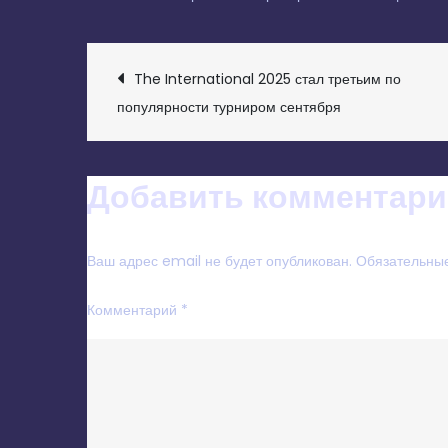
НАВИГАЦИЯ
The International 2025 стал третьим по
популярности турниром сентября
ПО
ЗАПИСЯМ
Добавить комментари
Ваш адрес email не будет опубликован.
Обязательны
Комментарий
*