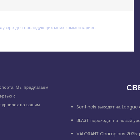
браузере для последующих моих комментариев.
СВ
спорта. Мы предлагаем
тервью с
 турнирах по вашим
Sentinels выходят на League 
BLAST переходит на новый ур
VALORANT Champions 2025: р