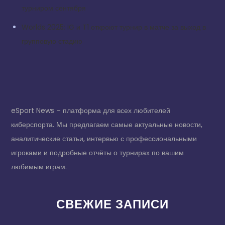
турниром сентября
Worlds 2025: IG и T1 откроют турнир в матче за выход в
групповую стадию
eSport News – платформа для всех любителей
киберспорта. Мы предлагаем самые актуальные новости,
аналитические статьи, интервью с профессиональными
игроками и подробные отчёты о турнирах по вашим
любимым играм.
СВЕЖИЕ ЗАПИСИ