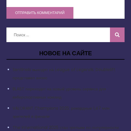
Искать:
НОВОЕ НА САЙТЕ
Sentinels выходят на League of Legends: Doublelift
представил анонс
BLAST переходит на новый уровень сервиса для
киберспортивных команд
VALORANT Champions 2025: рекордные 1,47 млн
зрителей в финале
The International 2025 стал третьим по популярности