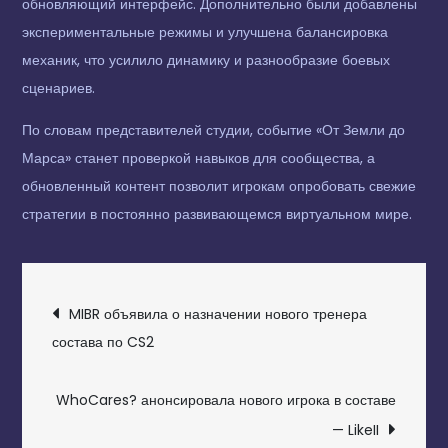
обновляющий интерфейс. Дополнительно были добавлены
экспериментальные режимы и улучшена балансировка
механик, что усилило динамику и разнообразие боевых
сценариев.
По словам представителей студии, событие «От Земли до
Марса» станет проверкой навыков для сообщества, а
обновленный контент позволит игрокам опробовать свежие
стратегии в постоянно развивающемся виртуальном мире.
НАВИГАЦИЯ
MIBR объявила о назначении нового тренера
ПО
состава по CS2
ЗАПИСЯМ
WhoCares? анонсировала нового игрока в составе
— LikeII