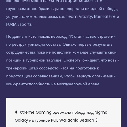
заняла 15-16 место на ESL Pro League Season 21. В
групповом этапе бразильцы не одержали ни одной победы,
уступив таким коллективам, как Team Vitality, Eternal Fire и
FURIA Esports.
По данным источников, переход jnt стал частью стратегии
по реструктуризации состава. Однако первые результаты
сотрудничества пока не позволили команде улучшить свои
позиции в турнирной таблице. Эксперты ожидают, что новый
тренерский штаб сосредоточится на подготовке к
предстоящим соревнованиям, чтобы вернуть организации
конкурентоспособность на международной арене.
НАВИГАЦИЯ
Xtreme Gaming одержала победу над Nigma
ПО
Galaxy на турнире PGL Wallachia Season 3