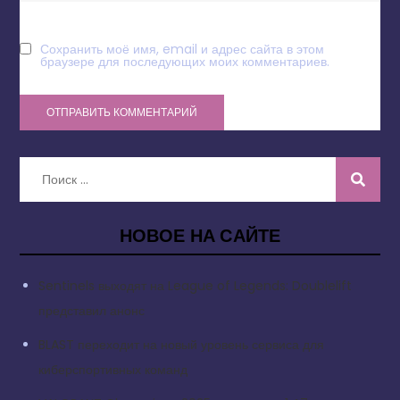
Сохранить моё имя, email и адрес сайта в этом
браузере для последующих моих комментариев.
Искать:
НОВОЕ НА САЙТЕ
Sentinels выходят на League of Legends: Doublelift
представил анонс
BLAST переходит на новый уровень сервиса для
киберспортивных команд