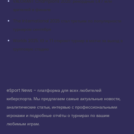
VALORANT Champions 2025: рекордные 1,47 млн
зрителей в финале
The International 2025 стал третьим по популярности
турниром сентября
Worlds 2025: IG и T1 откроют турнир в матче за выход в
групповую стадию
eSport News – платформа для всех любителей
киберспорта. Мы предлагаем самые актуальные новости,
аналитические статьи, интервью с профессиональными
игроками и подробные отчёты о турнирах по вашим
любимым играм.