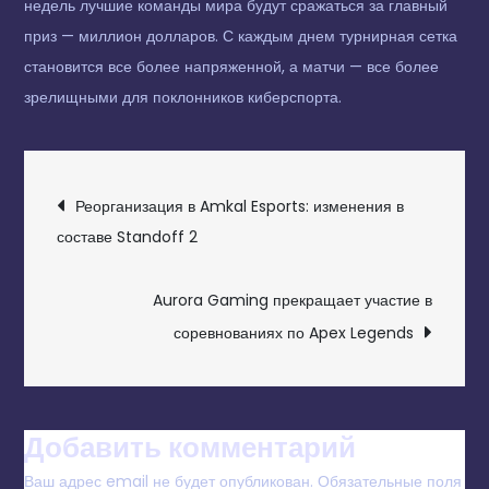
недель лучшие команды мира будут сражаться за главный
приз — миллион долларов. С каждым днем турнирная сетка
становится все более напряженной, а матчи — все более
зрелищными для поклонников киберспорта.
НАВИГАЦИЯ
Реорганизация в Amkal Esports: изменения в
ПО
составе Standoff 2
ЗАПИСЯМ
Aurora Gaming прекращает участие в
соревнованиях по Apex Legends
Добавить комментарий
Ваш адрес email не будет опубликован.
Обязательные поля