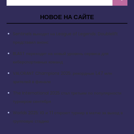
НОВОЕ НА САЙТЕ
Sentinels выходят на League of Legends: Doublelift
представил анонс
BLAST переходит на новый уровень сервиса для
киберспортивных команд
VALORANT Champions 2025: рекордные 1,47 млн
зрителей в финале
The International 2025 стал третьим по популярности
турниром сентября
Worlds 2025: IG и T1 откроют турнир в матче за выход в
групповую стадию