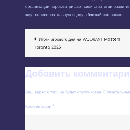
организации пересматривают свои стратегии развити
ждут соревновательную сцену в ближайшее время.
НАВИГАЦИЯ
Итоги игрового дня на VALORANT Masters
Toronto 2025
ПО
ЗАПИСЯМ
Добавить комментари
Ваш адрес email не будет опубликован.
Обязательны
Комментарий
*