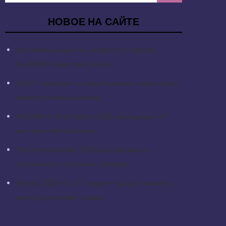
НОВОЕ НА САЙТЕ
Sentinels выходят на League of Legends:
Doublelift представил анонс
BLAST переходит на новый уровень сервиса для
киберспортивных команд
VALORANT Champions 2025: рекордные 1,47
млн зрителей в финале
The International 2025 стал третьим по
популярности турниром сентября
Worlds 2025: IG и T1 откроют турнир в матче за
выход в групповую стадию