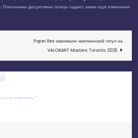
я. Поклонники дисциплины теперь гадают, какие ещё изменения
Paper Rex завоевали чемпионский титул на
VALORANT Masters Toronto 2025
й
е поля помечены
*