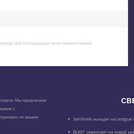
браузере для последующих моих комментариев.
СВ
спорта. Мы предлагаем
тервью с
 турнирах по вашим
Sentinels выходят на League 
BLAST переходит на новый ур