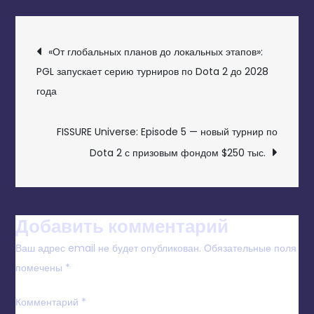
НАВИГАЦИЯ
«От глобальных планов до локальных этапов»:
ПО
PGL запускает серию турниров по Dota 2 до 2028
года
ЗАПИСЯМ
FISSURE Universe: Episode 5 — новый турнир по
Dota 2 с призовым фондом $250 тыс.
Добавить комментарий
Ваш адрес email не будет опубликован.
Обязательные поля
помечены
*
Комментарий
*