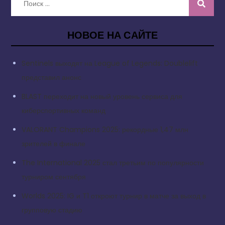
НОВОЕ НА САЙТЕ
Sentinels выходят на League of Legends: Doublelift
представил анонс
BLAST переходит на новый уровень сервиса для
киберспортивных команд
VALORANT Champions 2025: рекордные 1,47 млн
зрителей в финале
The International 2025 стал третьим по популярности
турниром сентября
Worlds 2025: IG и T1 откроют турнир в матче за выход в
групповую стадию