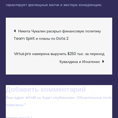
гарантирует зрелищные матчи и жесткую конкуренцию.
НАВИГАЦИЯ
Никита Чукалин раскрыл финансовую политику
ПО
Team Spirit и планы по Dota 2
ЗАПИСЯМ
Virtus.pro намерена выручить $250 тыс. за переход
Кувалдина и Игнатенко
Добавить комментарий
Ваш адрес email не будет опубликован.
Обязательные поля
помечены
*
Комментарий
*