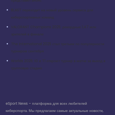
представил анонс
BLAST переходит на новый уровень сервиса для
киберспортивных команд
VALORANT Champions 2025: рекордные 1,47 млн
зрителей в финале
The International 2025 стал третьим по популярности
турниром сентября
Worlds 2025: IG и T1 откроют турнир в матче за выход в
групповую стадию
eSport News – платформа для всех любителей
киберспорта. Мы предлагаем самые актуальные новости,