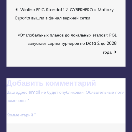
НАВИГАЦИЯ
Winline EPIC Standoff 2: CYBERHERO и Mafiozy
ПО
Esports вышли в финал верхней сетки
ЗАПИСЯМ
«От глобальных планов до локальных этапов»: PGL
запускает серию турниров по Dota 2 до 2028
года
Добавить комментарий
Ваш адрес email не будет опубликован.
Обязательные поля
помечены
*
Комментарий
*