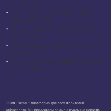
представил анонс
BLAST переходит на новый уровень сервиса для
киберспортивных команд
VALORANT Champions 2025: рекордные 1,47 млн
зрителей в финале
The International 2025 стал третьим по популярности
турниром сентября
Worlds 2025: IG и T1 откроют турнир в матче за выход в
групповую стадию
eSport News – платформа для всех любителей
киберспорта. Мы предлагаем самые актуальные новости,