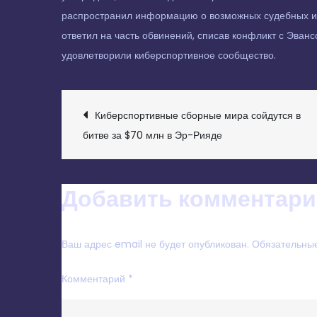
распространил информацию о возможных судебных ис
ответил на часть обвинений, списав конфликт с Эванс
удовлетворили киберспортивное сообщество.
НАВИГАЦИЯ
Киберспортивные сборные мира сойдутся в
битве за $70 млн в Эр-Рияде
ПО
ЗАПИСЯМ
Добавить комментари
Ваш адрес email не будет опубликован.
Обязательны
Комментарий
*