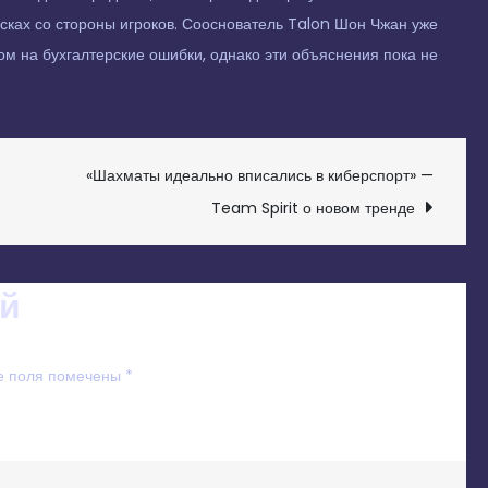
ках со стороны игроков. Сооснователь Talon Шон Чжан уже
ом на бухгалтерские ошибки, однако эти объяснения пока не
«Шахматы идеально вписались в киберспорт» —
Team Spirit о новом тренде
й
е поля помечены
*