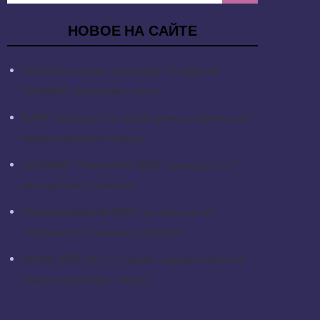
НОВОЕ НА САЙТЕ
Sentinels выходят на League of Legends:
Doublelift представил анонс
BLAST переходит на новый уровень сервиса для
киберспортивных команд
VALORANT Champions 2025: рекордные 1,47
млн зрителей в финале
The International 2025 стал третьим по
популярности турниром сентября
Worlds 2025: IG и T1 откроют турнир в матче за
выход в групповую стадию