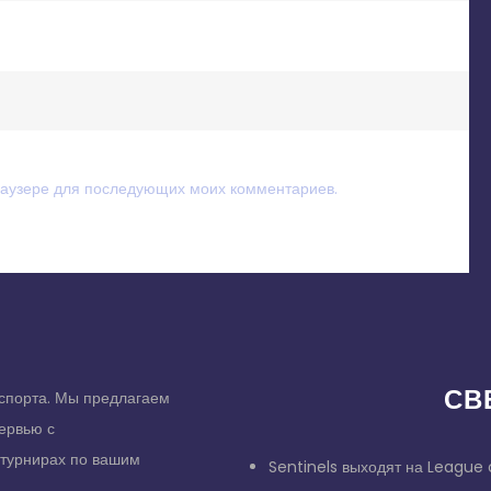
браузере для последующих моих комментариев.
СВ
спорта. Мы предлагаем
тервью с
 турнирах по вашим
Sentinels выходят на League 