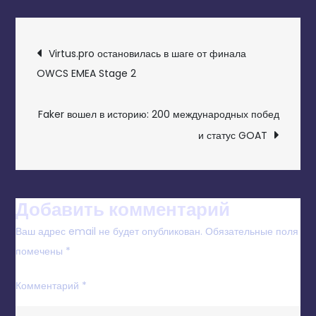
НАВИГАЦИЯ
Virtus.pro остановилась в шаге от финала
ПО
OWCS EMEA Stage 2
ЗАПИСЯМ
Faker вошел в историю: 200 международных побед
и статус GOAT
Добавить комментарий
Ваш адрес email не будет опубликован.
Обязательные поля
помечены
*
Комментарий
*