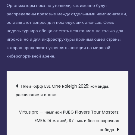
Организаторы пока не уточнили, как именно будут
распределены призовые между отдельными чемпионатами,
оставив этот вопрос для последующих анонсов. Семь
недель турнира обещают стать испытанием не только для
игроков, но и для инфраструктуры принимающей страны,
которая продолжает укреплять позиции на мировой
киберспортивной арене.
НАВИГАЦИЯ
Плей-офф ESL One Raleigh 2025: команды,
ПО
расписание и ставки
ЗАПИСЯМ
Virtus.pro — чемпион PUBG Players Tour Masters:
EMEA: 18 матчей, $7 тыс. и безоговорочная
победа