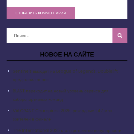
Искать:
НОВОЕ НА САЙТЕ
Sentinels выходят на League of Legends: Doublelift
представил анонс
BLAST переходит на новый уровень сервиса для
киберспортивных команд
VALORANT Champions 2025: рекордные 1,47 млн
зрителей в финале
The International 2025 стал третьим по популярности