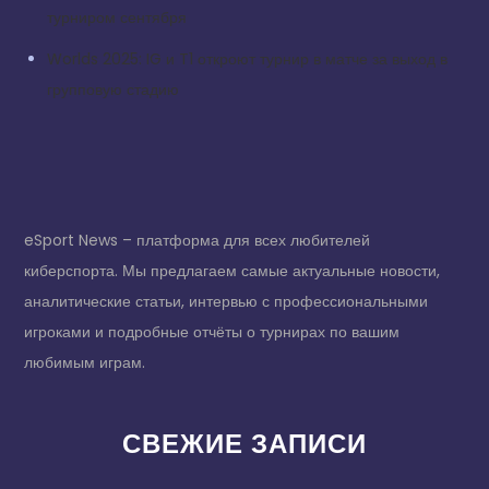
турниром сентября
Worlds 2025: IG и T1 откроют турнир в матче за выход в
групповую стадию
eSport News – платформа для всех любителей
киберспорта. Мы предлагаем самые актуальные новости,
аналитические статьи, интервью с профессиональными
игроками и подробные отчёты о турнирах по вашим
любимым играм.
СВЕЖИЕ ЗАПИСИ